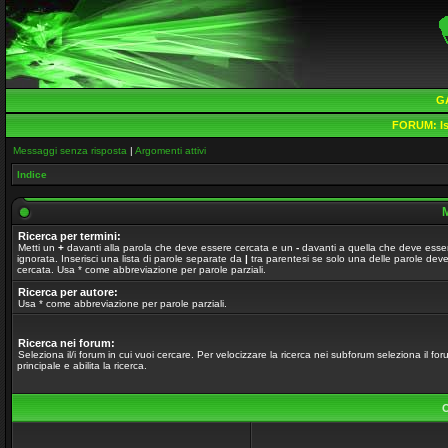
G
FORUM:
Is
Messaggi senza risposta
|
Argomenti attivi
Indice
M
Ricerca per termini:
Metti un
+
davanti alla parola che deve essere cercata e un
-
davanti a quella che deve esse
ignorata. Inserisci una lista di parole separate da
|
tra parentesi se solo una delle parole dev
cercata. Usa * come abbreviazione per parole parziali.
Ricerca per autore:
Usa * come abbreviazione per parole parziali.
Ricerca nei forum:
Seleziona il/i forum in cui vuoi cercare. Per velocizzare la ricerca nei subforum seleziona il fo
principale e abilita la ricerca.
O