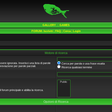
GALLERY
:::
GAMES
FORUM:
Iscriviti
|
FAQ
|
Cerca
|
Login
Motore di ricerca
ere ignorata. Inserisci una lista di parole
Cerca per parola o usa frase esatta
eviazione per parole parziali.
Ricerca qualsiasi termine
 forum principale e abilita la ricerca.
Opzioni di Ricerca