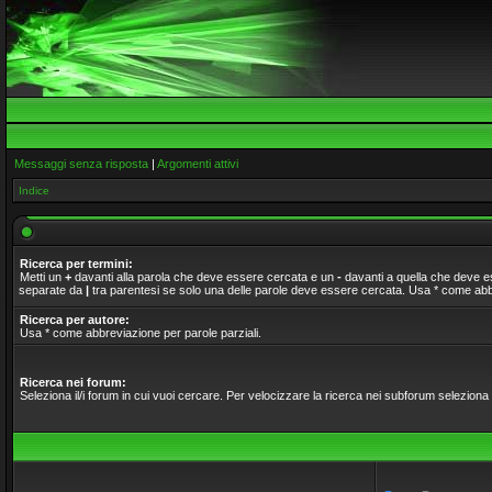
Messaggi senza risposta
|
Argomenti attivi
Indice
Ricerca per termini:
Metti un
+
davanti alla parola che deve essere cercata e un
-
davanti a quella che deve ess
separate da
|
tra parentesi se solo una delle parole deve essere cercata. Usa * come abbr
Ricerca per autore:
Usa * come abbreviazione per parole parziali.
Ricerca nei forum:
Seleziona il/i forum in cui vuoi cercare. Per velocizzare la ricerca nei subforum seleziona il