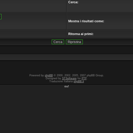
Cerca:
Mostra i risultati come:
Ritorna ai primi:
Powered by
phpBB
© 2000, 2002, 2005, 2007 phpBB Group.
Designed by
STSoftware
for
PTF
.
Traduzione Italiana
phpBB.it
ou!