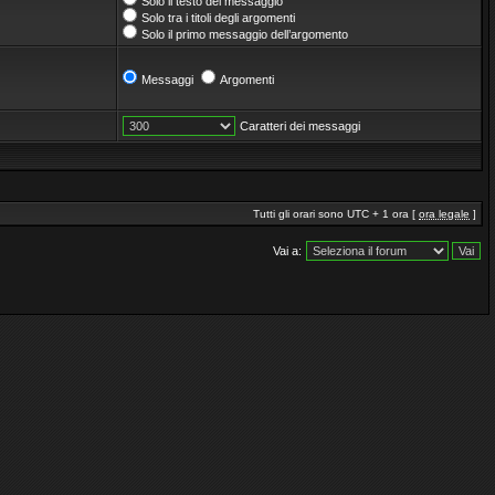
Solo il testo del messaggio
Solo tra i titoli degli argomenti
Solo il primo messaggio dell’argomento
Messaggi
Argomenti
Caratteri dei messaggi
Tutti gli orari sono UTC + 1 ora [
ora legale
]
Vai a: