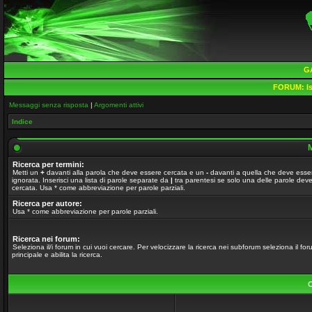
G
FORUM:
Is
Messaggi senza risposta
|
Argomenti attivi
Indice
M
Ricerca per termini:
Metti un
+
davanti alla parola che deve essere cercata e un
-
davanti a quella che deve esse
ignorata. Inserisci una lista di parole separate da
|
tra parentesi se solo una delle parole dev
cercata. Usa * come abbreviazione per parole parziali.
Ricerca per autore:
Usa * come abbreviazione per parole parziali.
Ricerca nei forum:
Seleziona il/i forum in cui vuoi cercare. Per velocizzare la ricerca nei subforum seleziona il fo
principale e abilita la ricerca.
O