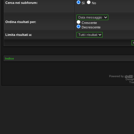
Cerca nei subforum:
Sì
No
Ordina risultati per:
Crescente
Decrescente
Limita risultati a:
Indice
Powered by
phpBB
Desig
Tra