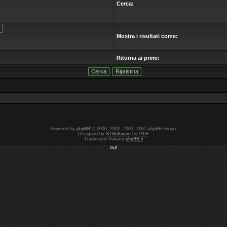
Cerca:
Mostra i risultati come:
Ritorna ai primi:
Powered by
phpBB
© 2000, 2002, 2005, 2007 phpBB Group.
Designed by
STSoftware
for
PTF
.
Traduzione Italiana
phpBB.it
ou!