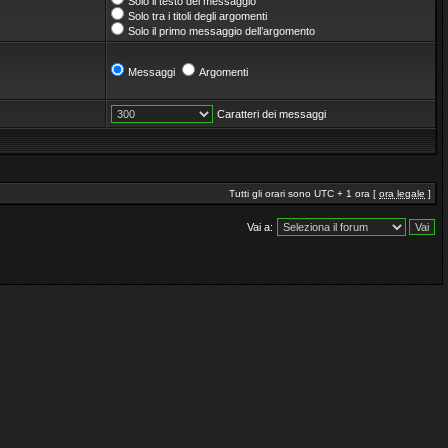
Solo il testo del messaggio
Solo tra i titoli degli argomenti
Solo il primo messaggio dell’argomento
Messaggi
Argomenti
Caratteri dei messaggi
Tutti gli orari sono UTC + 1 ora [
ora legale
]
Vai a: