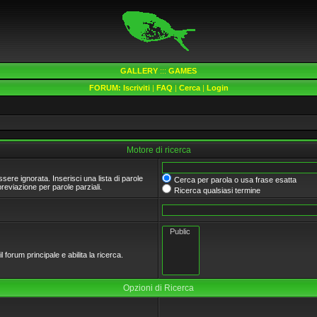
GALLERY
:::
GAMES
FORUM:
Iscriviti
|
FAQ
|
Cerca
|
Login
Motore di ricerca
ere ignorata. Inserisci una lista di parole
Cerca per parola o usa frase esatta
eviazione per parole parziali.
Ricerca qualsiasi termine
 forum principale e abilita la ricerca.
Opzioni di Ricerca