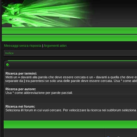
Messaggi senza risposta
|
Argomenti attivi
Indice
Ricerca per termini:
Metti un
+
davanti alla parola che deve essere cercata e un
-
davanti a quella che deve ess
separate da
|
tra parentesi se solo una delle parole deve essere cercata. Usa * come abbr
Ricerca per autore:
Usa * come abbreviazione per parole parziali.
Ricerca nei forum:
Seleziona il/i forum in cui vuoi cercare. Per velocizzare la ricerca nei subforum seleziona il