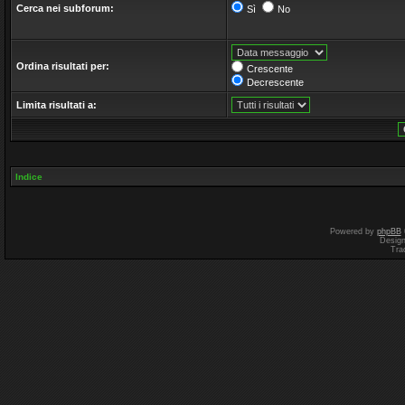
Cerca nei subforum:
Sì
No
Ordina risultati per:
Crescente
Decrescente
Limita risultati a:
Indice
Powered by
phpBB
Desig
Tra