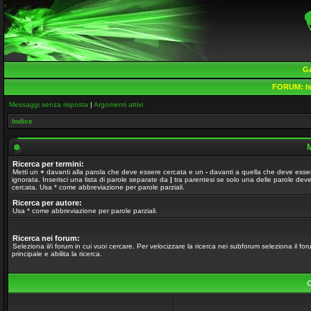
G
FORUM:
Is
Messaggi senza risposta
|
Argomenti attivi
Indice
M
Ricerca per termini:
Metti un
+
davanti alla parola che deve essere cercata e un
-
davanti a quella che deve esse
ignorata. Inserisci una lista di parole separate da
|
tra parentesi se solo una delle parole dev
cercata. Usa * come abbreviazione per parole parziali.
Ricerca per autore:
Usa * come abbreviazione per parole parziali.
Ricerca nei forum:
Seleziona il/i forum in cui vuoi cercare. Per velocizzare la ricerca nei subforum seleziona il fo
principale e abilita la ricerca.
O