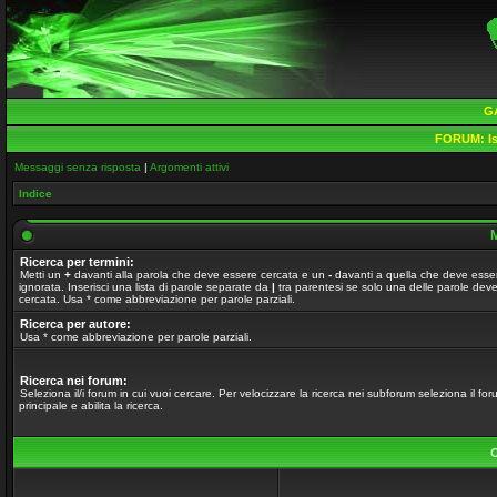
G
FORUM:
Is
Messaggi senza risposta
|
Argomenti attivi
Indice
M
Ricerca per termini:
Metti un
+
davanti alla parola che deve essere cercata e un
-
davanti a quella che deve esse
ignorata. Inserisci una lista di parole separate da
|
tra parentesi se solo una delle parole dev
cercata. Usa * come abbreviazione per parole parziali.
Ricerca per autore:
Usa * come abbreviazione per parole parziali.
Ricerca nei forum:
Seleziona il/i forum in cui vuoi cercare. Per velocizzare la ricerca nei subforum seleziona il fo
principale e abilita la ricerca.
O