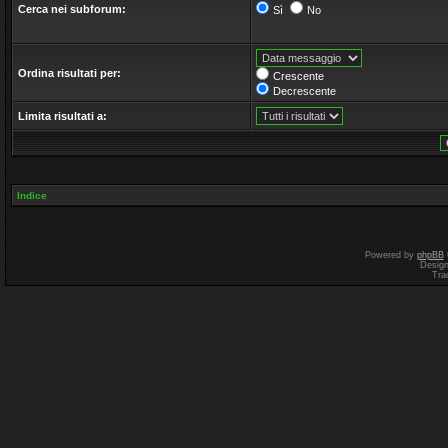
Cerca nei subforum:
Sì
No
Ordina risultati per:
Crescente
Decrescente
Limita risultati a:
Indice
Powered by
phpBB
Desig
Tra