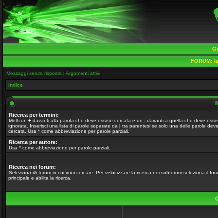
G
FORUM:
Is
Messaggi senza risposta
|
Argomenti attivi
Indice
M
Ricerca per termini:
Metti un
+
davanti alla parola che deve essere cercata e un
-
davanti a quella che deve esse
ignorata. Inserisci una lista di parole separate da
|
tra parentesi se solo una delle parole dev
cercata. Usa * come abbreviazione per parole parziali.
Ricerca per autore:
Usa * come abbreviazione per parole parziali.
Ricerca nei forum:
Seleziona il/i forum in cui vuoi cercare. Per velocizzare la ricerca nei subforum seleziona il fo
principale e abilita la ricerca.
O