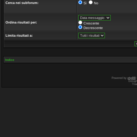
Cerca nei subforum:
Sì
No
Ordina risultati per:
Crescente
Decrescente
Limita risultati a:
Indice
Powered by
phpBB
Desig
Tra