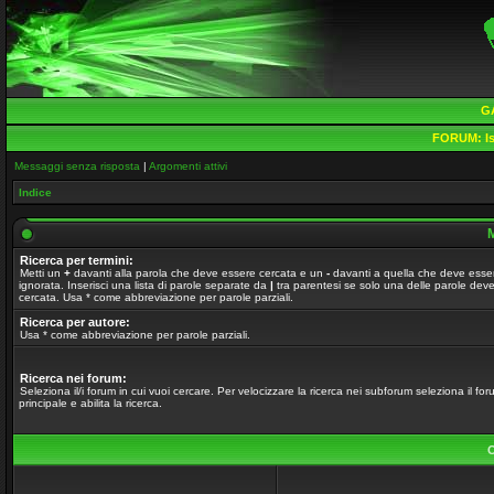
G
FORUM:
Is
Messaggi senza risposta
|
Argomenti attivi
Indice
M
Ricerca per termini:
Metti un
+
davanti alla parola che deve essere cercata e un
-
davanti a quella che deve esse
ignorata. Inserisci una lista di parole separate da
|
tra parentesi se solo una delle parole dev
cercata. Usa * come abbreviazione per parole parziali.
Ricerca per autore:
Usa * come abbreviazione per parole parziali.
Ricerca nei forum:
Seleziona il/i forum in cui vuoi cercare. Per velocizzare la ricerca nei subforum seleziona il fo
principale e abilita la ricerca.
O