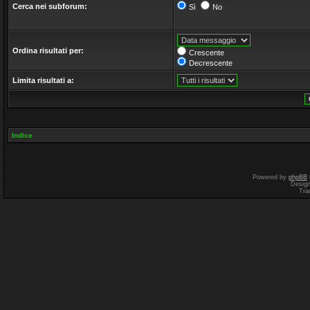
Cerca nei subforum:
Sì
No
Ordina risultati per:
Crescente
Decrescente
Limita risultati a:
Indice
Powered by
phpBB
Desig
Tra