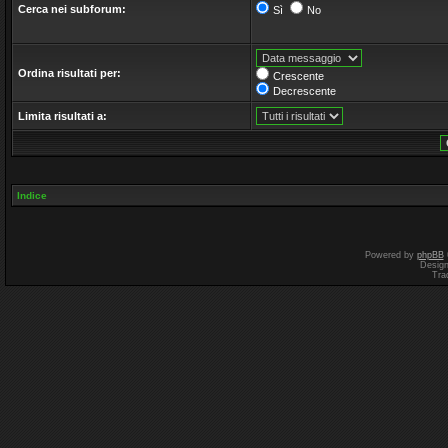
Cerca nei subforum:
Sì
No
Ordina risultati per:
Crescente
Decrescente
Limita risultati a:
Indice
Powered by
phpBB
Desig
Tra