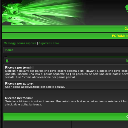
G
FORUM:
Is
Messaggi senza risposta
|
Argomenti attivi
Indice
M
Ricerca per termini:
Metti un
+
davanti alla parola che deve essere cercata e un
-
davanti a quella che deve esse
ignorata. Inserisci una lista di parole separate da
|
tra parentesi se solo una delle parole dev
cercata. Usa * come abbreviazione per parole parziali.
Ricerca per autore:
Usa * come abbreviazione per parole parziali.
Ricerca nei forum:
Seleziona il/i forum in cui vuoi cercare. Per velocizzare la ricerca nei subforum seleziona il fo
principale e abilita la ricerca.
O