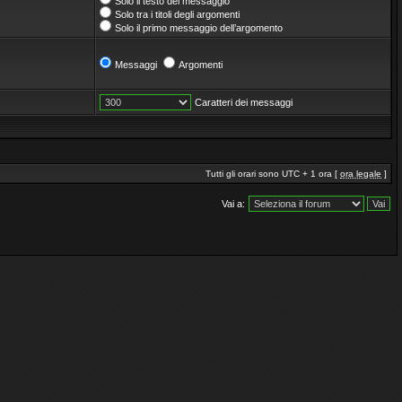
Solo il testo del messaggio
Solo tra i titoli degli argomenti
Solo il primo messaggio dell’argomento
Messaggi
Argomenti
Caratteri dei messaggi
Tutti gli orari sono UTC + 1 ora [
ora legale
]
Vai a: