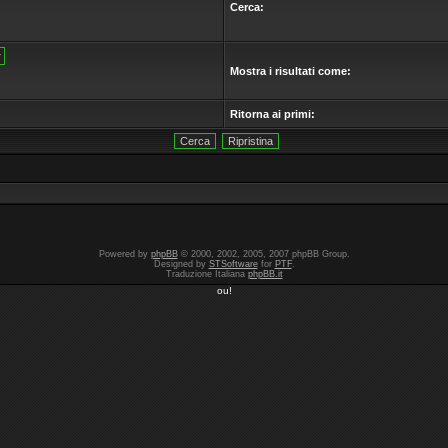
Cerca:
Mostra i risultati come:
Ritorna ai primi:
Powered by
phpBB
© 2000, 2002, 2005, 2007 phpBB Group.
Designed by
STSoftware
for
PTF
.
Traduzione Italiana
phpBB.it
ou!