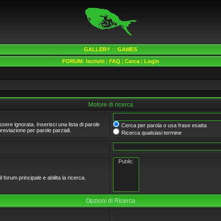
GALLERY
:::
GAMES
FORUM:
Iscriviti
|
FAQ
|
Cerca
|
Login
Motore di ricerca
ere ignorata. Inserisci una lista di parole
Cerca per parola o usa frase esatta
eviazione per parole parziali.
Ricerca qualsiasi termine
 forum principale e abilita la ricerca.
Opzioni di Ricerca