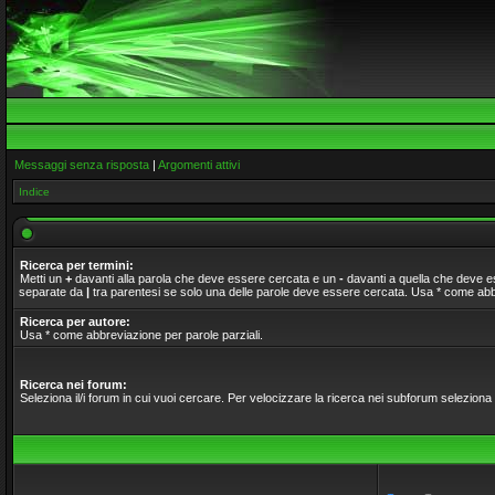
Messaggi senza risposta
|
Argomenti attivi
Indice
Ricerca per termini:
Metti un
+
davanti alla parola che deve essere cercata e un
-
davanti a quella che deve ess
separate da
|
tra parentesi se solo una delle parole deve essere cercata. Usa * come abbr
Ricerca per autore:
Usa * come abbreviazione per parole parziali.
Ricerca nei forum:
Seleziona il/i forum in cui vuoi cercare. Per velocizzare la ricerca nei subforum seleziona il