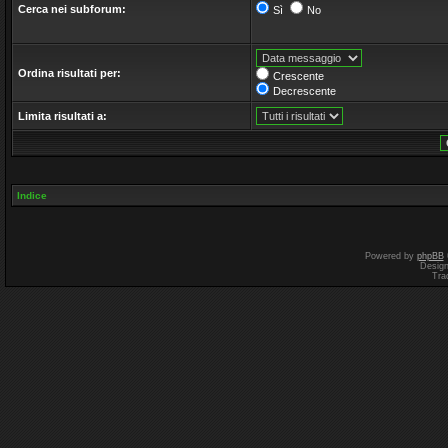
Cerca nei subforum:
Sì
No
Ordina risultati per:
Crescente
Decrescente
Limita risultati a:
Indice
Powered by
phpBB
Desig
Tra