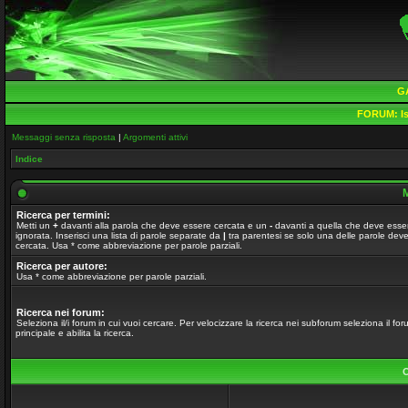
G
FORUM:
Is
Messaggi senza risposta
|
Argomenti attivi
Indice
M
Ricerca per termini:
Metti un
+
davanti alla parola che deve essere cercata e un
-
davanti a quella che deve esse
ignorata. Inserisci una lista di parole separate da
|
tra parentesi se solo una delle parole dev
cercata. Usa * come abbreviazione per parole parziali.
Ricerca per autore:
Usa * come abbreviazione per parole parziali.
Ricerca nei forum:
Seleziona il/i forum in cui vuoi cercare. Per velocizzare la ricerca nei subforum seleziona il fo
principale e abilita la ricerca.
O