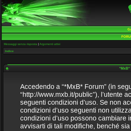
G
FORU
Messaggi senza risposta
|
Argomenti attivi
Indice
*MxB* 
Accedendo a “*MxB* Forum” (in seguit
“http://www.mxb.it/public”), l’utente 
seguenti condizioni d’uso. Se non acce
condizioni d’uso seguenti non utilizza
condizioni d’uso possono cambiare 
avvisarti di tali modifiche, benché s