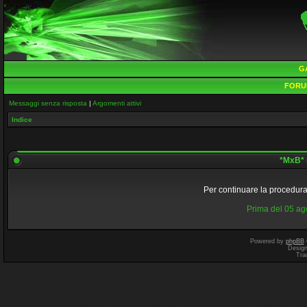
G
FORU
Messaggi senza risposta
|
Argomenti attivi
Indice
*MxB* 
Per continuare la procedura 
Prima del 05 a
Powered by
phpBB
Desig
Tra