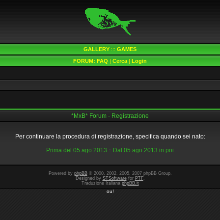
GALLERY
:::
GAMES
FORUM:
FAQ
|
Cerca
|
Login
*MxB* Forum - Registrazione
Per continuare la procedura di registrazione, specifica quando sei nato:
Prima del 05 ago 2013
::
Dal 05 ago 2013 in poi
Powered by
phpBB
© 2000, 2002, 2005, 2007 phpBB Group.
Designed by
STSoftware
for
PTF
.
Traduzione Italiana
phpBB.it
ou!