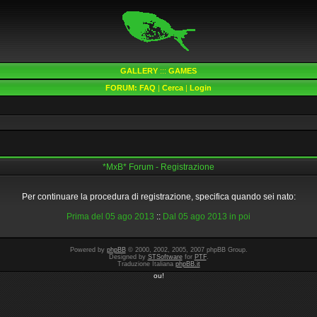
GALLERY
:::
GAMES
FORUM:
FAQ
|
Cerca
|
Login
*MxB* Forum - Registrazione
Per continuare la procedura di registrazione, specifica quando sei nato:
Prima del 05 ago 2013
::
Dal 05 ago 2013 in poi
Powered by
phpBB
© 2000, 2002, 2005, 2007 phpBB Group.
Designed by
STSoftware
for
PTF
.
Traduzione Italiana
phpBB.it
ou!