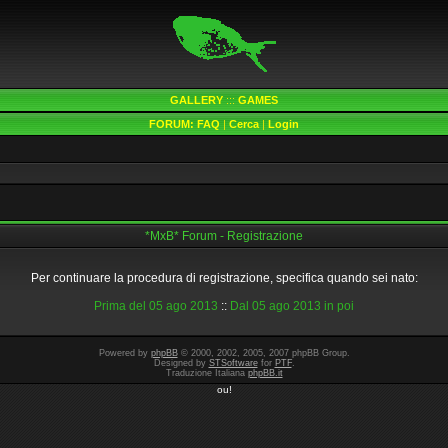
GALLERY
:::
GAMES
FORUM:
FAQ
|
Cerca
|
Login
*MxB* Forum - Registrazione
Per continuare la procedura di registrazione, specifica quando sei nato:
Prima del 05 ago 2013
::
Dal 05 ago 2013 in poi
Powered by
phpBB
© 2000, 2002, 2005, 2007 phpBB Group.
Designed by
STSoftware
for
PTF
.
Traduzione Italiana
phpBB.it
ou!