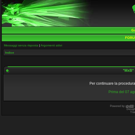
G
FORU
Messaggi senza risposta
|
Argomenti attivi
Indice
*MxB* 
Per continuare la procedura 
Prima del 07 a
Powered by
phpBB
Desig
Tra