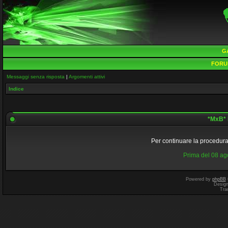
G
FORU
Messaggi senza risposta
|
Argomenti attivi
Indice
*MxB* 
Per continuare la procedura 
Prima del 08 a
Powered by
phpBB
Desig
Tra