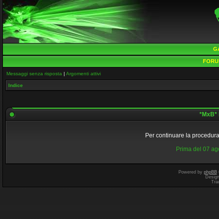
G
FORU
Messaggi senza risposta
|
Argomenti attivi
Indice
*MxB* 
Per continuare la procedura 
Prima del 07 a
Powered by
phpBB
Desig
Tra