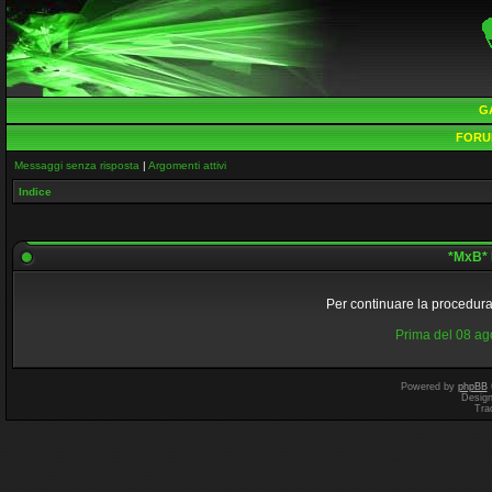
G
FORU
Messaggi senza risposta
|
Argomenti attivi
Indice
*MxB* 
Per continuare la procedura 
Prima del 08 a
Powered by
phpBB
Desig
Tra