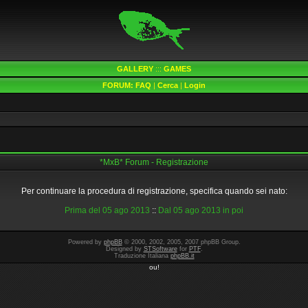
GALLERY
:::
GAMES
FORUM:
FAQ
|
Cerca
|
Login
*MxB* Forum - Registrazione
Per continuare la procedura di registrazione, specifica quando sei nato:
Prima del 05 ago 2013
::
Dal 05 ago 2013 in poi
Powered by
phpBB
© 2000, 2002, 2005, 2007 phpBB Group.
Designed by
STSoftware
for
PTF
.
Traduzione Italiana
phpBB.it
ou!