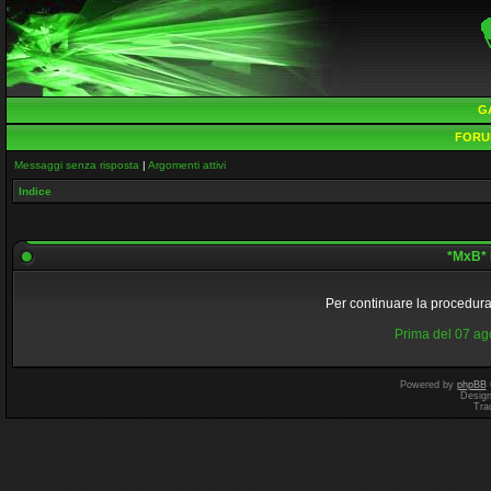
G
FORU
Messaggi senza risposta
|
Argomenti attivi
Indice
*MxB* 
Per continuare la procedura 
Prima del 07 a
Powered by
phpBB
Desig
Tra