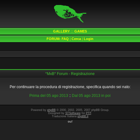
GALLERY
:::
GAMES
FORUM:
FAQ
|
Cerca
|
Login
*MxB* Forum - Registrazione
Per continuare la procedura di registrazione, specifica quando sei nato:
Prima del 05 ago 2013
::
Dal 05 ago 2013 in poi
Powered by
phpBB
© 2000, 2002, 2005, 2007 phpBB Group.
Designed by
STSoftware
for
PTF
.
Traduzione Italiana
phpBB.it
ou!