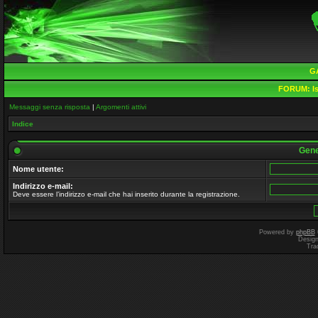
G
FORUM:
Is
Messaggi senza risposta
|
Argomenti attivi
Indice
Gene
Nome utente:
Indirizzo e-mail:
Deve essere l’indirizzo e-mail che hai inserito durante la registrazione.
Powered by
phpBB
Desig
Tra