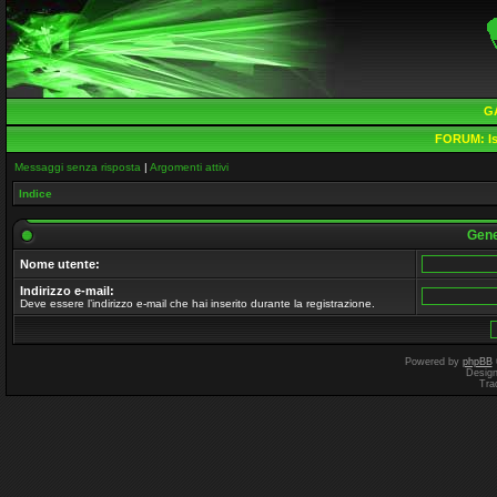
G
FORUM:
Is
Messaggi senza risposta
|
Argomenti attivi
Indice
Gene
Nome utente:
Indirizzo e-mail:
Deve essere l’indirizzo e-mail che hai inserito durante la registrazione.
Powered by
phpBB
Desig
Tra