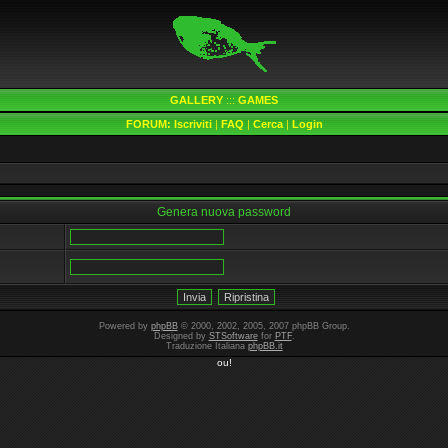
GALLERY
:::
GAMES
FORUM:
Iscriviti
|
FAQ
|
Cerca
|
Login
Genera nuova password
Powered by
phpBB
© 2000, 2002, 2005, 2007 phpBB Group.
Designed by
STSoftware
for
PTF
.
Traduzione Italiana
phpBB.it
ou!