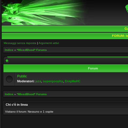
G
FORUM:
Is
Messaggi senza risposta
|
Argomenti attivi
Indice
»
*MixedBlood* Forums
Forum
Public
Moderatori:
juza
,
supergoophy
,
EnigMaHC
Indice
»
*MixedBlood* Forums
Chi c’è in linea
Visitano il forum: Nessuno e 1 ospite