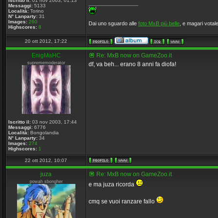
Iscritto il:
01 nov 2003, 01:13
_________________
Messaggi:
5133
Località:
Torino
N° Lanparty:
31
Images:
260
Dai uno sguardo alle
foto MxB più belle
, e magari votale
Highscores:
8
20 ott 2012, 17:22
EnigMaHC
Re: MxB now on GameZoo.it
suprememoderator
df, va beh... erano 8 anni fa diofa!
Iscritto il:
03 nov 2003, 17:44
Messaggi:
6776
Località:
Bongolandia
N° Lanparty:
34
Images:
274
Highscores:
1
22 ott 2012, 10:07
juza
Re: MxB now on GameZoo.it
powah sbongher
e ma juza ricorda
cmq se vuoi ranzare fallo
_________________