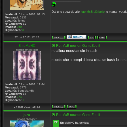
Dai uno sguardo alle
foto MxB più belle
, e magari votale
Iscritto il:
01 nov 2003, 01:13
Messaggi:
5133
Località:
Torino
N° Lanparty:
31
Images:
260
Highscores:
8
22 ott 2012, 12:42
EnigMaHC
Re: MxB now on GameZoo.it
suprememoderator
no allora muoviamolo in trash
ricordo che ai tempi di iena c'era un trash-folder
Iscritto il:
03 nov 2003, 17:44
Messaggi:
6776
Località:
Bongolandia
N° Lanparty:
34
Images:
274
Highscores:
1
27 mar 2013, 16:43
juza
Re: MxB now on GameZoo.it
powah sbongher
EnigMaHC ha scritto: