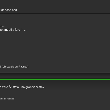
folder asd asd
 ...
 andati a fare in ...
! (cliccando su Rating..)
a zero Ã¨ stata una gran vaccata?
an air rocket"