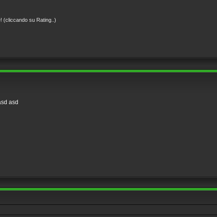
! (cliccando su Rating..)
 asd asd