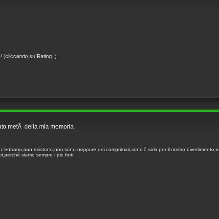
! (cliccando su Rating..)
lato metÃ della mia memoria
on c’entrano,non esistono,non sono neppure dei comprimari,sono lì solo per il nostro divertiment
i,perchè siamo sempre i piu forti