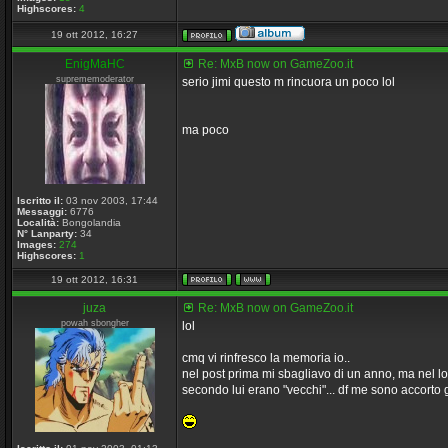
Highscores:
4
19 ott 2012, 16:27
EnigMaHC
Re: MxB now on GameZoo.it
suprememoderator
serio jimi questo m rincuora un poco lol
ma poco
Iscritto il:
03 nov 2003, 17:44
Messaggi:
6776
Località:
Bongolandia
N° Lanparty:
34
Images:
274
Highscores:
1
19 ott 2012, 16:31
juza
Re: MxB now on GameZoo.it
powah sbongher
lol
cmq vi rinfresco la memoria io..
nel post prima mi sbagliavo di un anno, ma nel lo
secondo lui erano "vecchi"... df me sono accorto 