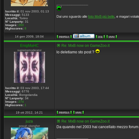
_________________
Iscritto il:
01 nov 2003, 01:13
Messaggi:
5133
Dai uno sguardo alle
foto MxB più belle
, e magari votale
Località:
Torino
N° Lanparty:
31
Images:
260
Highscores:
8
14 gen 2009, 18:04
EnigMaHC
Re: MxB now on GameZoo.it
suprememoderator
lo deletiamo sto post ?
Iscritto il:
03 nov 2003, 17:44
Messaggi:
6776
Località:
Bongolandia
N° Lanparty:
34
Images:
274
Highscores:
1
19 ott 2012, 14:21
juza
Re: MxB now on GameZoo.it
powah sbongher
Da quando nel 2003 hai cancellato mezzo forum ti 
_________________