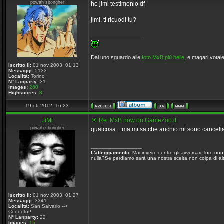
powah sbongher
ho jimi testimonio df
jimi, ti ricuodi tu?
_________________
Dai uno sguardo alle
foto MxB più belle
, e magari votale
Iscritto il:
01 nov 2003, 01:13
Messaggi:
5133
Località:
Torino
N° Lanparty:
31
Images:
260
Highscores:
8
19 ott 2012, 16:23
JiMi
Re: MxB now on GameZoo.it
powah sbongher
qualcosa... ma mi sa che anchio mi sono cancel
_________________
L'atteggiamento:
Mai inveire contro gli avversari, loro n
nulla?Se perdiamo sarà una nostra scelta,non colpa di altr
Iscritto il:
01 nov 2003, 01:27
Messaggi:
3341
Località:
San Salvario -->
Cooootut!
N° Lanparty:
22
Images:
15