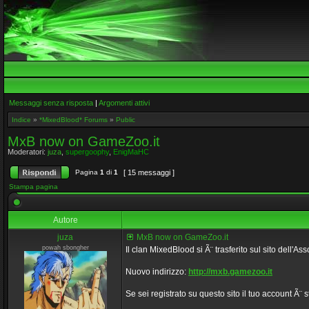
Messaggi senza risposta
|
Argomenti attivi
Indice
»
*MixedBlood* Forums
»
Public
MxB now on GameZoo.it
Moderatori:
juza
,
supergoophy
,
EnigMaHC
Pagina
1
di
1
[ 15 messaggi ]
Stampa pagina
Autore
juza
MxB now on GameZoo.it
powah sbongher
Il clan MixedBlood si Ã¨ trasferito sul sito dell'
Nuovo indirizzo:
http://mxb.gamezoo.it
Se sei registrato su questo sito il tuo account Ã