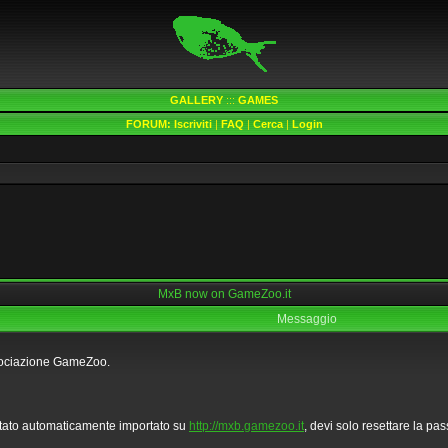
GALLERY
:::
GAMES
FORUM:
Iscriviti
|
FAQ
|
Cerca
|
Login
MxB now on GameZoo.it
Messaggio
Associazione GameZoo.
¨ stato automaticamente importato su
http://mxb.gamezoo.it
, devi solo resettare la pa