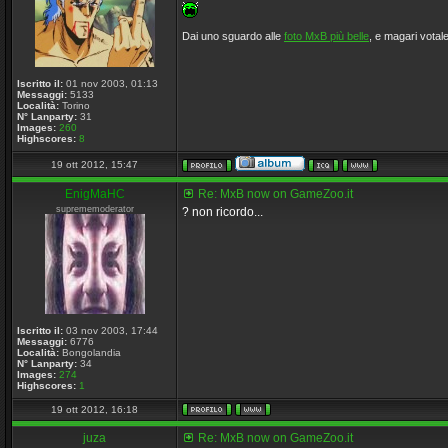
Dai uno sguardo alle
foto MxB più belle
, e magari votale
Iscritto il:
01 nov 2003, 01:13
Messaggi:
5133
Località:
Torino
N° Lanparty:
31
Images:
260
Highscores:
8
19 ott 2012, 15:47
EnigMaHC
Re: MxB now on GameZoo.it
suprememoderator
? non ricordo...
Iscritto il:
03 nov 2003, 17:44
Messaggi:
6776
Località:
Bongolandia
N° Lanparty:
34
Images:
274
Highscores:
1
19 ott 2012, 16:18
juza
Re: MxB now on GameZoo.it