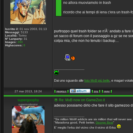
no allora muoviamolo in trash
ricordo che ai tempi di iena c'era un trash-
Iscritto il:
01 nov 2003, 01:13
purtroppo quel trash folder se n'Ã¨ andato a fare in
Messaggi:
5133
Località:
Torino
un sacco di forum con il passaggio a gz se ne sono
N° Lanparty:
31
colpa mia, che non ho tenuto i backup....
Images:
260
Highscores:
8
_________________
Dai uno sguardo alle
foto MxB più belle
, e magari votale
27 mar 2013, 18:24
supergoophy
Re: MxB now on GameZoo.it
supermoderator
adesso possiamo dirlo che fare il sito gamezoo d
_________________
"Six million WoW addicts are six million that will never see 
"Maradona good, Pelè better,
George Best
"
E' meglio l'erba del vicino che il vicino di Erba