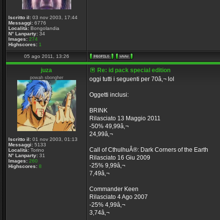
Iscritto il:
03 nov 2003, 17:44
Messaggi:
6776
Località:
Bongolandia
N° Lanparty:
34
Images:
274
Highscores:
1
05 ago 2011, 13:26
juza
Re: id pack special edition
powah sbongher
oggi tutti i seguenti per 70â‚¬ lol
Oggetti inclusi:
BRINK
Rilasciato 13 Maggio 2011
-50% 49,99â‚¬
24,99â‚¬
Iscritto il:
01 nov 2003, 01:13
Messaggi:
5133
Call of CthulhuÂ®: Dark Corners of the Earth
Località:
Torino
N° Lanparty:
31
Rilasciato 16 Giu 2009
Images:
260
-25% 9,99â‚¬
Highscores:
8
7,49â‚¬
Commander Keen
Rilasciato 4 Ago 2007
-25% 4,99â‚¬
3,74â‚¬