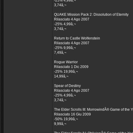
-25% 4,99â‚¬
3,74â‚¬
QUAKE Mission Pack 2: Dissolution of Eternity
Rilasciato 4 Ago 2007
-25% 4,99â‚¬
3,74â‚¬
Return to Castle Wolfenstein
Rilasciato 4 Ago 2007
-25% 9,99â‚¬
7,49â‚¬
Rogue Warrior
Rilasciato 1 Dic 2009
-25% 19,99â‚¬
14,99â‚¬
Spear of Destiny
Rilasciato 4 Ago 2007
-25% 4,99â‚¬
3,74â‚¬
The Elder Scrolls III: MorrowindÂ® Game of the Y
Rilasciato 16 Giu 2009
-50% 19,99â‚¬
9,99â‚¬