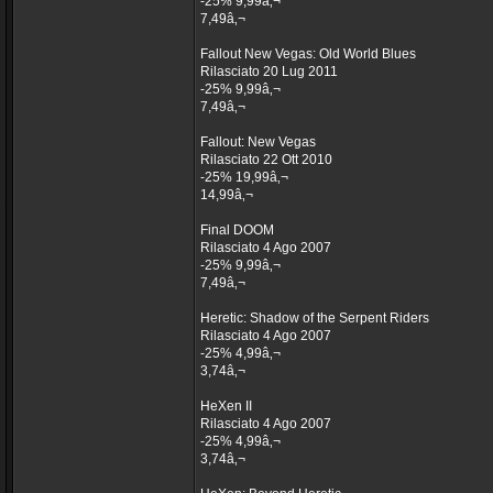
-25% 9,99â‚¬
7,49â‚¬
Fallout New Vegas: Old World Blues
Rilasciato 20 Lug 2011
-25% 9,99â‚¬
7,49â‚¬
Fallout: New Vegas
Rilasciato 22 Ott 2010
-25% 19,99â‚¬
14,99â‚¬
Final DOOM
Rilasciato 4 Ago 2007
-25% 9,99â‚¬
7,49â‚¬
Heretic: Shadow of the Serpent Riders
Rilasciato 4 Ago 2007
-25% 4,99â‚¬
3,74â‚¬
HeXen II
Rilasciato 4 Ago 2007
-25% 4,99â‚¬
3,74â‚¬