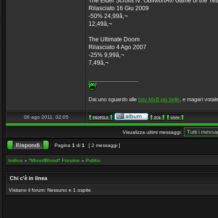
The Elder Scrolls IV: OblivionÂ® Game of the Ye
Rilasciato 16 Giu 2009
-50% 24,99â‚¬
12,49â‚¬
The Ultimate Doom
Rilasciato 4 Ago 2007
-25% 9,99â‚¬
7,49â‚¬
_________________
Dai uno sguardo alle
foto MxB più belle
, e magari votale
06 ago 2011, 02:05
Visualizza ultimi messaggi:
Pagina
1
di
1
[ 2 messaggi ]
Indice
»
*MixedBlood* Forums
»
Public
Chi c’è in linea
Visitano il forum: Nessuno e 1 ospite