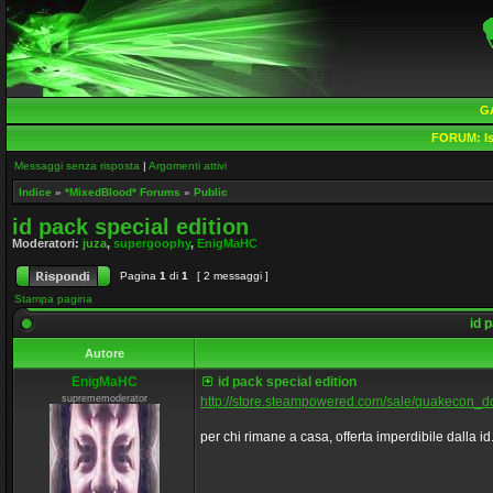
G
FORUM:
Is
Messaggi senza risposta
|
Argomenti attivi
Indice
»
*MixedBlood* Forums
»
Public
id pack special edition
Moderatori:
juza
,
supergoophy
,
EnigMaHC
Pagina
1
di
1
[ 2 messaggi ]
Stampa pagina
id p
Autore
EnigMaHC
id pack special edition
suprememoderator
http://store.steampowered.com/sale/quakecon_
per chi rimane a casa, offerta imperdibile dalla id...