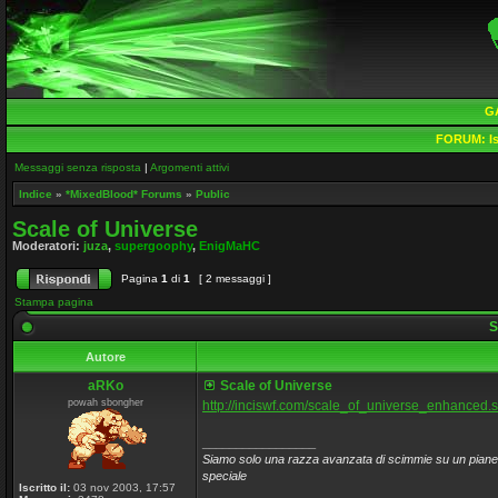
G
FORUM:
Is
Messaggi senza risposta
|
Argomenti attivi
Indice
»
*MixedBlood* Forums
»
Public
Scale of Universe
Moderatori:
juza
,
supergoophy
,
EnigMaHC
Pagina
1
di
1
[ 2 messaggi ]
Stampa pagina
S
Autore
aRKo
Scale of Universe
powah sbongher
http://inciswf.com/scale_of_universe_enhanced.
_________________
Siamo solo una razza avanzata di scimmie su un pianet
speciale
Iscritto il:
03 nov 2003, 17:57