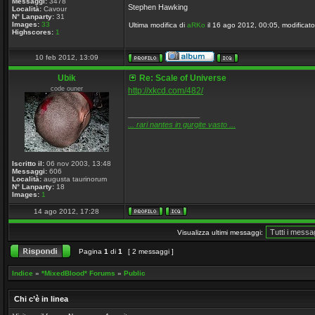
Messaggi:
3478
Stephen Hawking
Località:
Cavour
N° Lanparty:
31
Images:
33
Ultima modifica di
aRKo
il 16 ago 2012, 00:05, modificato 
Highscores:
1
10 feb 2012, 13:09
Ubik
Re: Scale of Universe
code ouner
http://xkcd.com/482/
_________________
... rari nantes in gurgite vasto ...
Iscritto il:
06 nov 2003, 13:48
Messaggi:
606
Località:
augusta taurinorum
N° Lanparty:
18
Images:
1
14 ago 2012, 17:28
Visualizza ultimi messaggi:
Pagina
1
di
1
[ 2 messaggi ]
Indice
»
*MixedBlood* Forums
»
Public
Chi c’è in linea