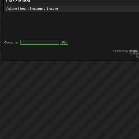
Chi c’è in linea
Visitano il forum: Nessuno e 1 ospite
Cerca per:
Powered by
phpBB
Desig
Tra