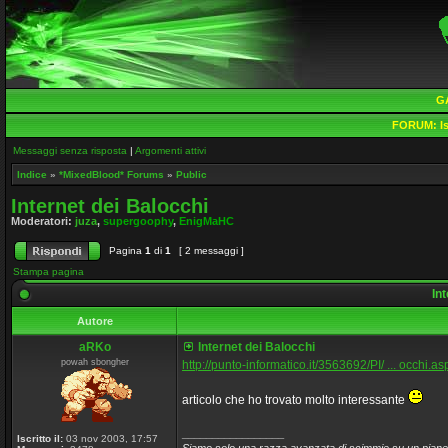
G
FORUM:
Is
Messaggi senza risposta
|
Argomenti attivi
Indice
»
*MixedBlood* Forums
»
Public
Internet dei Balocchi
Moderatori:
juza
,
supergoophy
,
EnigMaHC
Pagina
1
di
1
[ 2 messaggi ]
Stampa pagina
Int
Autore
aRKo
Internet dei Balocchi
powah sbongher
http://punto-informatico.it/3563692/PI/ ... occhi.as
articolo che ho trovato molto interessante
_________________
Iscritto il:
03 nov 2003, 17:57