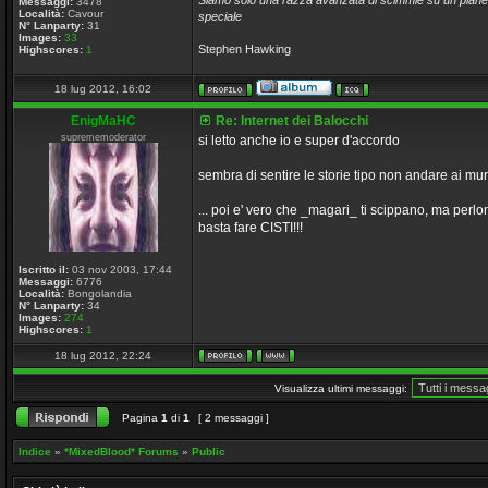
Siamo solo una razza avanzata di scimmie su un pianet
Messaggi:
3478
Località:
Cavour
speciale
N° Lanparty:
31
Images:
33
Stephen Hawking
Highscores:
1
18 lug 2012, 16:02
EnigMaHC
Re: Internet dei Balocchi
suprememoderator
si letto anche io e super d'accordo
sembra di sentire le storie tipo non andare ai mur
... poi e' vero che _magari_ ti scippano, ma perlo
basta fare CISTI!!!
Iscritto il:
03 nov 2003, 17:44
Messaggi:
6776
Località:
Bongolandia
N° Lanparty:
34
Images:
274
Highscores:
1
18 lug 2012, 22:24
Visualizza ultimi messaggi:
Pagina
1
di
1
[ 2 messaggi ]
Indice
»
*MixedBlood* Forums
»
Public