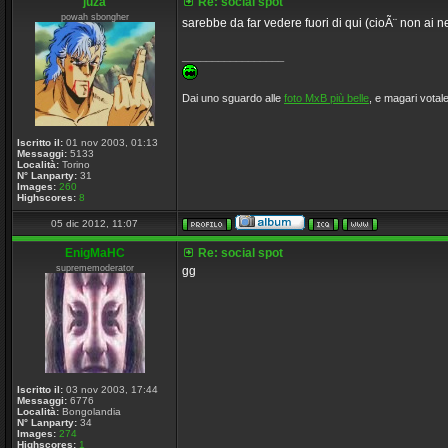
juza
Re: social spot
powah sbongher
sarebbe da far vedere fuori di qui (cioÃ¨ non ai 
_________________
Dai uno sguardo alle
foto MxB più belle
, e magari votale
Iscritto il:
01 nov 2003, 01:13
Messaggi:
5133
Località:
Torino
N° Lanparty:
31
Images:
260
Highscores:
8
05 dic 2012, 11:07
EnigMaHC
Re: social spot
suprememoderator
gg
Iscritto il:
03 nov 2003, 17:44
Messaggi:
6776
Località:
Bongolandia
N° Lanparty:
34
Images:
274
Highscores:
1