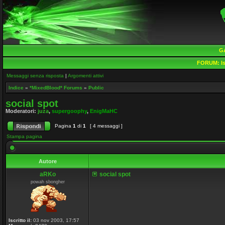
G
FORUM:
Is
Messaggi senza risposta
|
Argomenti attivi
Indice
»
*MixedBlood* Forums
»
Public
social spot
Moderatori:
juza
,
supergoophy
,
EnigMaHC
Pagina
1
di
1
[ 4 messaggi ]
Stampa pagina
Autore
aRKo
social spot
powah sbongher
Iscritto il:
03 nov 2003, 17:57