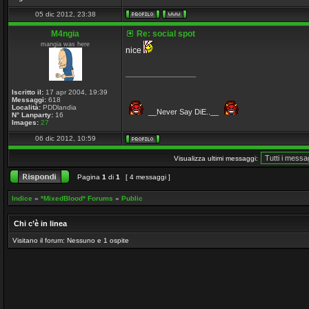
05 dic 2012, 23:38
M4ngia
Re: social spot
mangia was here
nice
_________________
Iscritto il:
17 apr 2004, 19:39
Messaggi:
618
Località:
PDDlandia
__Never Say DiE..__
N° Lanparty:
16
Images:
27
06 dic 2012, 10:59
Visualizza ultimi messaggi:
Pagina
1
di
1
[ 4 messaggi ]
Indice
»
*MixedBlood* Forums
»
Public
Chi c’è in linea
Visitano il forum: Nessuno e 1 ospite