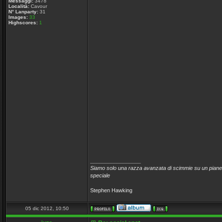
Messaggi:
3478
Località:
Cavour
N° Lanparty:
31
Images:
33
Highscores:
1
_________________
Siamo solo una razza avanzata di scimmie su un pianet
speciale
Stephen Hawking
05 dic 2012, 10:50