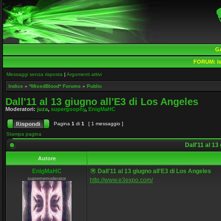
G
FORUM:
Is
Messaggi senza risposta
|
Argomenti attivi
Indice
»
*MixedBlood* Forums
»
Public
Dall'11 al 13 giugno all'E3 di Los Angeles
Moderatori:
juza
,
supergoophy
,
EnigMaHC
Pagina
1
di
1
[ 1 messaggio ]
Stampa pagina
Dall'11 al 13
Autore
EnigMaHC
Dall'11 al 13 giugno all'E3 di Los Angeles
suprememoderator
http://www.e3expo.com/