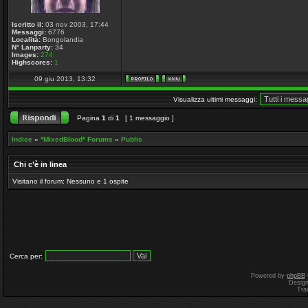
Iscritto il:
03 nov 2003, 17:44
Messaggi:
6776
Località:
Bongolandia
N° Lanparty:
34
Images:
274
Highscores:
1
09 giu 2013, 13:32
Visualizza ultimi messaggi:
Pagina
1
di
1
[ 1 messaggio ]
Indice
»
*MixedBlood* Forums
»
Public
Chi c’è in linea
Visitano il forum: Nessuno e 1 ospite
Cerca per:
Powered by
phpBB
Desig
Tra