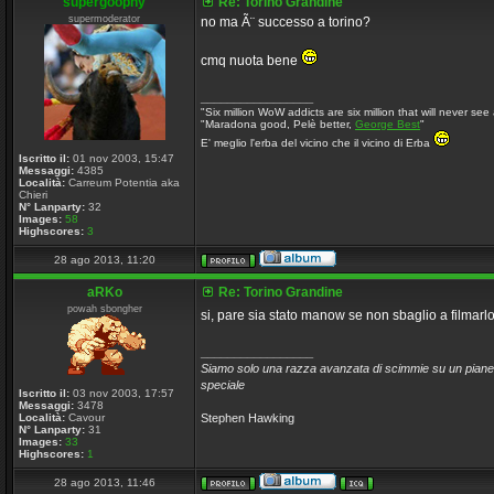
supergoophy
Re: Torino Grandine
supermoderator
no ma Ã¨ successo a torino?
cmq nuota bene
_________________
"Six million WoW addicts are six million that will never see 
"Maradona good, Pelè better,
George Best
"
E' meglio l'erba del vicino che il vicino di Erba
Iscritto il:
01 nov 2003, 15:47
Messaggi:
4385
Località:
Carreum Potentia aka
Chieri
N° Lanparty:
32
Images:
58
Highscores:
3
28 ago 2013, 11:20
aRKo
Re: Torino Grandine
powah sbongher
si, pare sia stato manow se non sbaglio a filmarl
_________________
Siamo solo una razza avanzata di scimmie su un pianet
speciale
Iscritto il:
03 nov 2003, 17:57
Messaggi:
3478
Località:
Cavour
Stephen Hawking
N° Lanparty:
31
Images:
33
Highscores:
1
28 ago 2013, 11:46