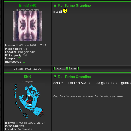
EnigMaHC
Re: Torino Grandine
suprememoderator
ma df
Iscritto il:
03 nov 2003, 17:44
Messaggi:
6776
Località:
Bongolandia
N° Lanparty:
34
Images:
274
Highscores:
1
28 ago 2013, 12:59
5iri0
Re: Torino Grandine
sbongher
ocio che Il vid nn Ã© d questa grandinata.. guar
_________________
Pray for what you want, but work for the things you need.
Iscritto il:
03 dic 2009, 21:07
Messaggi:
597
Località:
ValSusaHC