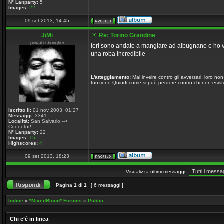
N° Lanparty:
5
Images:
22
09 set 2013, 14:45
JiMi
Re: Torino Grandine
powah sbongher
ieri sono andato a mangiare ad albugnano e ho v
una roba incredibile
_________________
L'atteggiamento:
Mai inveire contro gli avversari, loro n
funzione.Quindi come si può perdere contro chi non esiste
Iscritto il:
01 nov 2003, 01:27
Messaggi:
3341
Località:
San Salvario -->
Cooootut!
N° Lanparty:
22
Images:
15
Highscores:
4
09 set 2013, 18:23
Visualizza ultimi messaggi:
Pagina
1
di
1
[ 6 messaggi ]
Indice
»
*MixedBlood* Forums
»
Public
Chi c’è in linea