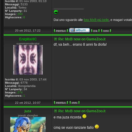
Iscritto il:
01 nov 2003, 01:13
Messaggi:
5133
_________________
Località:
Torino
N° Lanparty:
31
Images:
260
Highscores:
8
Dai uno sguardo alle
foto MxB più belle
, e magari votale
20 ott 2012, 17:22
EnigMaHC
Re: MxB now on GameZoo.it
suprememoderator
df, va beh... erano 8 anni fa diofa!
Iscritto il:
03 nov 2003, 17:44
Messaggi:
6776
Località:
Bongolandia
N° Lanparty:
34
Images:
274
Highscores:
1
22 ott 2012, 10:07
juza
Re: MxB now on GameZoo.it
powah sbongher
e ma juza ricorda
cmq se vuoi ranzare fallo