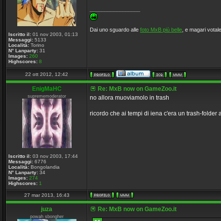
_________________
Dai uno sguardo alle
foto MxB più belle
, e magari votale
Iscritto il:
01 nov 2003, 01:13
Messaggi:
5133
Località:
Torino
N° Lanparty:
31
Images:
260
Highscores:
8
22 ott 2012, 12:42
EnigMaHC
Re: MxB now on GameZoo.it
suprememoderator
no allora muoviamolo in trash
ricordo che ai tempi di iena c'era un trash-folder
Iscritto il:
03 nov 2003, 17:44
Messaggi:
6776
Località:
Bongolandia
N° Lanparty:
34
Images:
274
Highscores:
1
27 mar 2013, 16:43
juza
Re: MxB now on GameZoo.it
powah sbongher