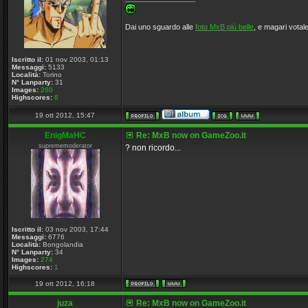
Dai uno sguardo alle
foto MxB più belle
, e magari votale
Iscritto il:
01 nov 2003, 01:13
Messaggi:
5133
Località:
Torino
N° Lanparty:
31
Images:
260
Highscores:
8
19 ott 2012, 15:47
EnigMaHC
Re: MxB now on GameZoo.it
suprememoderator
? non ricordo...
Iscritto il:
03 nov 2003, 17:44
Messaggi:
6776
Località:
Bongolandia
N° Lanparty:
34
Images:
274
Highscores:
1
19 ott 2012, 16:18
juza
Re: MxB now on GameZoo.it