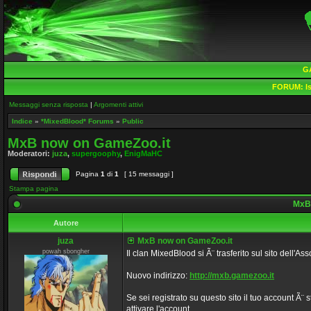
G
FORUM:
Is
Messaggi senza risposta
|
Argomenti attivi
Indice
»
*MixedBlood* Forums
»
Public
MxB now on GameZoo.it
Moderatori:
juza
,
supergoophy
,
EnigMaHC
Pagina
1
di
1
[ 15 messaggi ]
Stampa pagina
MxB 
Autore
juza
MxB now on GameZoo.it
powah sbongher
Il clan MixedBlood si Ã¨ trasferito sul sito dell'
Nuovo indirizzo:
http://mxb.gamezoo.it
Se sei registrato su questo sito il tuo account Ã
attivare l'account