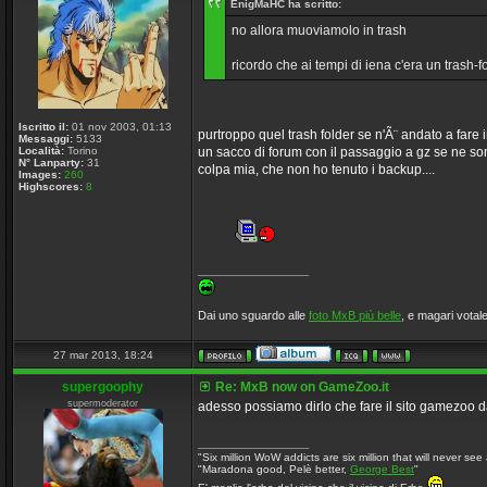
EnigMaHC ha scritto:
no allora muoviamolo in trash
ricordo che ai tempi di iena c'era un trash-
Iscritto il:
01 nov 2003, 01:13
purtroppo quel trash folder se n'Ã¨ andato a fare in
Messaggi:
5133
Località:
Torino
un sacco di forum con il passaggio a gz se ne sono
N° Lanparty:
31
colpa mia, che non ho tenuto i backup....
Images:
260
Highscores:
8
_________________
Dai uno sguardo alle
foto MxB più belle
, e magari votale
27 mar 2013, 18:24
supergoophy
Re: MxB now on GameZoo.it
supermoderator
adesso possiamo dirlo che fare il sito gamezoo d
_________________
"Six million WoW addicts are six million that will never see 
"Maradona good, Pelè better,
George Best
"