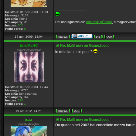
_________________
Iscritto il:
01 nov 2003, 01:13
Messaggi:
5133
Località:
Torino
Dai uno sguardo alle
foto MxB più belle
, e magari votale
N° Lanparty:
31
Images:
260
Highscores:
8
14 gen 2009, 18:04
EnigMaHC
Re: MxB now on GameZoo.it
suprememoderator
lo deletiamo sto post ?
Iscritto il:
03 nov 2003, 17:44
Messaggi:
6776
Località:
Bongolandia
N° Lanparty:
34
Images:
274
Highscores:
1
19 ott 2012, 14:21
juza
Re: MxB now on GameZoo.it
powah sbongher
Da quando nel 2003 hai cancellato mezzo forum ti 
_________________