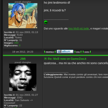
powah sbongher
ho jimi testimonio df
jimi, ti ricuodi tu?
_________________
Dai uno sguardo alle
foto MxB più belle
, e magari votale
Iscritto il:
01 nov 2003, 01:13
Messaggi:
5133
Località:
Torino
N° Lanparty:
31
Images:
260
Highscores:
8
19 ott 2012, 16:23
JiMi
Re: MxB now on GameZoo.it
powah sbongher
qualcosa... ma mi sa che anchio mi sono cancel
_________________
L'atteggiamento:
Mai inveire contro gli avversari, loro n
funzione.Quindi come si può perdere contro chi non esiste
Iscritto il:
01 nov 2003, 01:27
Messaggi:
3341
Località:
San Salvario -->
Cooootut!
N° Lanparty:
22