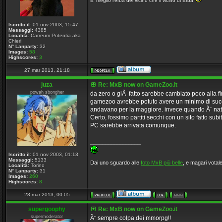
E' meglio l'erba del vicino che il vicino di Erba
Iscritto il:
01 nov 2003, 15:47
Messaggi:
4385
Località:
Carreum Potentia aka
Chieri
N° Lanparty:
32
Images:
58
Highscores:
3
27 mar 2013, 21:18
juza
Re: MxB now on GameZoo.it
powah sbongher
da zero o giÃ fatto sarebbe cambiato poco alla fi
gamezoo avrebbe potuto avere un minimo di succe
andavano per la maggiore. invece quando Ã¨ nata 
Certo, fossimo partiti secchi con un sito fatto su
PC sarebbe arrivata comunque.
_________________
Iscritto il:
01 nov 2003, 01:13
Messaggi:
5133
Dai uno sguardo alle
foto MxB più belle
, e magari votale
Località:
Torino
N° Lanparty:
31
Images:
260
Highscores:
8
28 mar 2013, 00:05
supergoophy
Re: MxB now on GameZoo.it
supermoderator
Ã¨ sempre colpa dei mmorpg!!