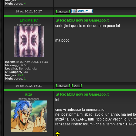
Images:
15
Highscores:
4
19 ott 2012, 16:27
EnigMaHC
Re: MxB now on GameZoo.it
suprememoderator
serio jimi questo m rincuora un poco lol
ma poco
Iscritto il:
03 nov 2003, 17:44
Messaggi:
6776
Località:
Bongolandia
N° Lanparty:
34
Images:
274
Highscores:
1
19 ott 2012, 16:31
juza
Re: MxB now on GameZoo.it
powah sbongher
lol
cmq vi rinfresco la memoria io..
nel post prima mi sbagliavo di un anno, ma nel l
iniziÃ² a RANZARE tutti i topic piÃ¹ vecchi di un
ranzasse l'intero forum! (che ai tempi era STRAvi