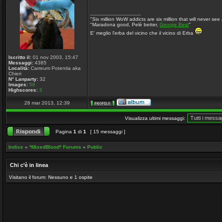
_________________
"Six million WoW addicts are six million that will never see 
"Maradona good, Pelè better,
George Best
"
E' meglio l'erba del vicino che il vicino di Erba
Iscritto il:
01 nov 2003, 15:47
Messaggi:
4385
Località:
Carreum Potentia aka
Chieri
N° Lanparty:
32
Images:
58
Highscores:
3
28 mar 2013, 12:39
Visualizza ultimi messaggi:
Pagina
1
di
1
[ 15 messaggi ]
Indice
»
*MixedBlood* Forums
»
Public
Chi c’è in linea
Visitano il forum: Nessuno e 1 ospite