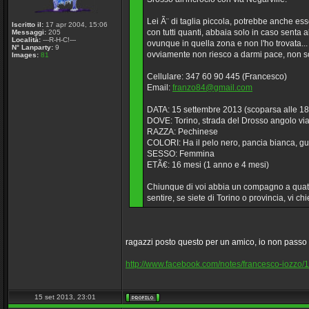
Lei Ã¨ di taglia piccola, potrebbe anche es
Iscritto il:
17 apr 2004, 15:06
con tutti quanti, abbaia solo in caso senta a
Messaggi:
205
Località:
---R-H-C!---
ovunque in quella zona e non l'ho trovata..
N° Lanparty:
9
ovviamente non riesco a darmi pace, non so 
Images:
81
Cellulare: 347 60 90 445 (Francesco)
Email:
franzo84@gmail.com
DATA: 15 settembre 2013 (scoparsa alle 18.
DOVE: Torino, strada del Drosso angolo via
RAZZA: Pechinese
COLORI: Ha il pelo nero, pancia bianca, gu
SESSO: Femmina
ETÃ€: 16 mesi (1 anno e 4 mesi)
Chiunque di voi abbia un compagno a quatt
sentire, se siete di Torino o provincia, vi 
ragazzi posto questo per un amico, io non passo mo
http://www.facebook.com/notes/francesco-iozzo
15 set 2013, 23:01