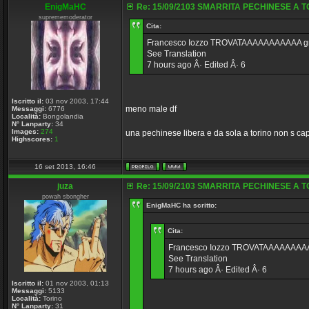
EnigMaHC
Re: 15/09/2103 SMARRITA PECHINESE A T
suprememoderator
Cita:
Francesco Iozzo TROVATAAAAAAAAAAA grazie 
See Translation
7 hours ago Â· Edited Â· 6
Iscritto il:
03 nov 2003, 17:44
meno male df
Messaggi:
6776
Località:
Bongolandia
N° Lanparty:
34
Images:
274
una pechinese libera e da sola a torino non s 
Highscores:
1
16 set 2013, 16:46
juza
Re: 15/09/2103 SMARRITA PECHINESE A T
powah sbongher
EnigMaHC ha scritto:
Cita:
Francesco Iozzo TROVATAAAAAAAAAAA g
See Translation
7 hours ago Â· Edited Â· 6
Iscritto il:
01 nov 2003, 01:13
Messaggi:
5133
Località:
Torino
N° Lanparty:
31