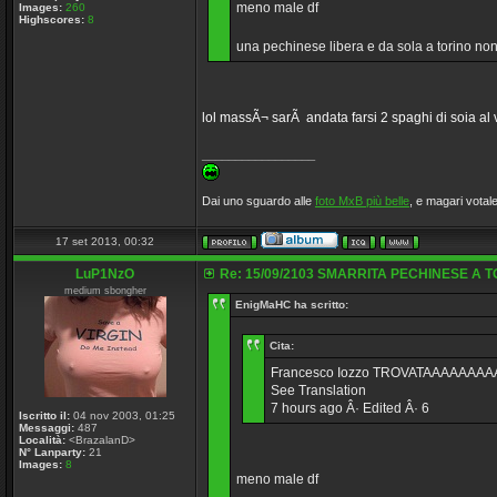
meno male df
Images:
260
Highscores:
8
una pechinese libera e da sola a torino n
lol massÃ¬ sarÃ andata farsi 2 spaghi di soia al
_________________
Dai uno sguardo alle
foto MxB più belle
, e magari votale
17 set 2013, 00:32
LuP1NzO
Re: 15/09/2103 SMARRITA PECHINESE A T
medium sbongher
EnigMaHC ha scritto:
Cita:
Francesco Iozzo TROVATAAAAAAAAAAA g
See Translation
7 hours ago Â· Edited Â· 6
Iscritto il:
04 nov 2003, 01:25
Messaggi:
487
Località:
<BrazalanD>
N° Lanparty:
21
Images:
8
meno male df