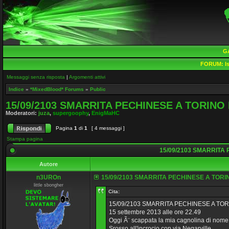
G
FORUM:
Is
Messaggi senza risposta
|
Argomenti attivi
Indice
»
*MixedBlood* Forums
»
Public
15/09/2103 SMARRITA PECHINESE A TORINO
Moderatori:
juza
,
supergoophy
,
EnigMaHC
Pagina
1
di
1
[ 4 messaggi ]
Stampa pagina
15/09/2103 SMARRITA
Autore
n3UROn
15/09/2103 SMARRITA PECHINESE A TORI
little sbongher
Cita:
15/09/2103 SMARRITA PECHINESE A TOR
15 settembre 2013 alle ore 22.49
Oggi Ã¨ scappata la mia cagnolina di nome 
Srosso all'incrocio con via Negarville.