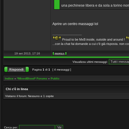
una pechinese libera e da sola a torino n
Aprire un centro massaggi lol
_________________
Proud to be MxB inside, outside and around !
...con la chat fai domande a cui c'è già risposta. non così
19 set 2013, 17:16
Visualizza ultimi messaggi:
Pagina
1
di
1
[ 4 messaggi ]
Indice
»
*MixedBlood* Forums
»
Public
Chi c’è in linea
Visitano il forum: Nessuno e 1 ospite
Cerca per: