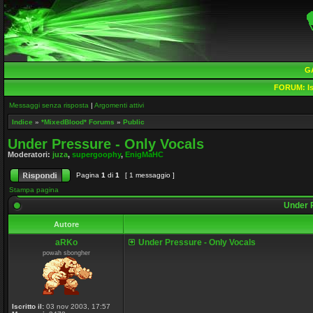
G
FORUM:
Is
Messaggi senza risposta
|
Argomenti attivi
Indice
»
*MixedBlood* Forums
»
Public
Under Pressure - Only Vocals
Moderatori:
juza
,
supergoophy
,
EnigMaHC
Pagina
1
di
1
[ 1 messaggio ]
Stampa pagina
Under P
Autore
aRKo
Under Pressure - Only Vocals
powah sbongher
Iscritto il:
03 nov 2003, 17:57