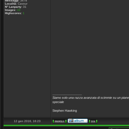
Messaggi:
3478
Località:
Cavour
N° Lanparty:
31
Images:
33
Highscores:
1
_________________
Siamo solo una razza avanzata di scimmie su un pianet
speciale
Stephen Hawking
12 gen 2016, 16:23