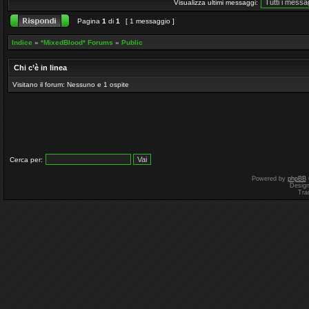
Visualizza ultimi messaggi:
Pagina
1
di
1
[ 1 messaggio ]
Indice
»
*MixedBlood* Forums
»
Public
Chi c’è in linea
Visitano il forum: Nessuno e 1 ospite
Cerca per:
Powered by
phpBB
Desig
Tra