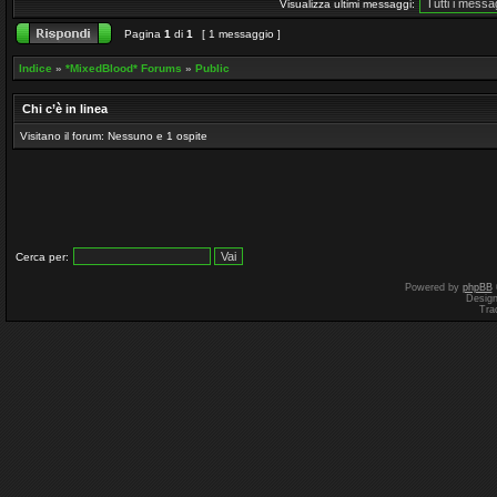
Visualizza ultimi messaggi:
Pagina
1
di
1
[ 1 messaggio ]
Indice
»
*MixedBlood* Forums
»
Public
Chi c’è in linea
Visitano il forum: Nessuno e 1 ospite
Cerca per:
Powered by
phpBB
Desig
Tra