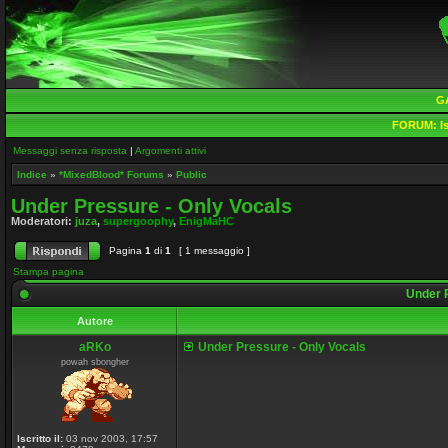
G
FORUM:
Is
Messaggi senza risposta
|
Argomenti attivi
Indice
»
*MixedBlood* Forums
»
Public
Under Pressure - Only Vocals
Moderatori:
juza
,
supergoophy
,
EnigMaHC
Pagina
1
di
1
[ 1 messaggio ]
Stampa pagina
Under P
Autore
aRKo
Under Pressure - Only Vocals
powah sbongher
Iscritto il:
03 nov 2003, 17:57