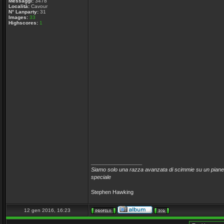
Messaggi:
3478
Località:
Cavour
N° Lanparty:
31
Images:
33
Highscores:
1
_________________
Siamo solo una razza avanzata di scimmie su un pianet
speciale
Stephen Hawking
12 gen 2016, 16:23