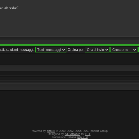
an air rocket"
ualizza ultimi messaggi:
Ordina per
Powered by
phpBB
© 2000, 2002, 2005, 2007 phpBB Group.
Designed by
STSoftware
for
PTF
.
Traduzione Italiana
phpBB.it