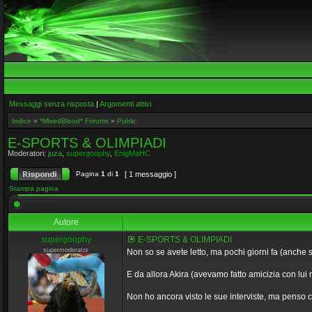
Messaggi senza risposta
|
Argomenti attivi
Indice
»
*MixedBlood* Forums
»
Public
E-SPORTS & OLIMPIADI
Moderatori:
juza
,
supergoophy
,
EnigMaHC
Pagina
1
di
1
[ 1 messaggio ]
Stampa pagina
Autore
supergoophy
E-SPORTS & OLIMPIADI
supermoderator
Non so se avete letto, ma pochi giorni fa (anche 
E da allora Akira (avevamo fatto amicizia con lui
Non ho ancora visto le sue interviste, ma penso 