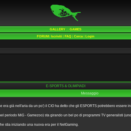
GALLERY
:::
GAMES
FORUM:
Iscriviti
|
FAQ
|
Cerca
|
Login
E-SPORTS & OLIMPIADI
Messaggio
se era già nell'aria da un po') il CIO ha detto che gli ESPORTS potrebbero essere in
 nel periodo MiG - Gamezoo) sta girando un bel po di programmi TV generalisti (uno m
che stia iniziando una nuova era per il NetGaming.