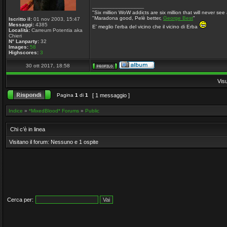
_________________
"Six million WoW addicts are six million that will never see 
"Maradona good, Pelè better,
George Best
"
Iscritto il:
01 nov 2003, 15:47
Messaggi:
4385
E' meglio l'erba del vicino che il vicino di Erba
Località:
Carreum Potentia aka
Chieri
N° Lanparty:
32
Images:
58
Highscores:
3
30 ott 2017, 18:58
Vis
Pagina
1
di
1
[ 1 messaggio ]
Indice
»
*MixedBlood* Forums
»
Public
Chi c’è in linea
Visitano il forum: Nessuno e 1 ospite
Cerca per: