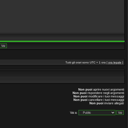
Tutti gli orari sono UTC + 1 ora [
ora legale
]
Non puoi
aprire nuovi argomenti
Non puoi
rispondere negli argomenti
Non puoi
modificare i tuoi messaggi
Non puoi
cancellare i tuoi messaggi
Non puoi
inviare allegati
Vai a: