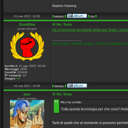
Stephen Hawking
01 mar 2017, 11:03
DavidOne
Re: Tesla
powah sbongher
Ha un’erezione al volante della sua Tesla: l’autop
_________________
Non nomino mai dio invano...lo faccio sempre con
Iscritto il:
21 ago 2005, 00:49
Messaggi:
1608
Località:
Q3dm6
N° Lanparty:
15
Images:
84
02 mar 2017, 10:56
juza
Re: Tesla
powah sbongher
HiLo ha scritto:
Tutta questa tecnologia per che cosa? Andar
Tanti di quelli che al momento si possono permet