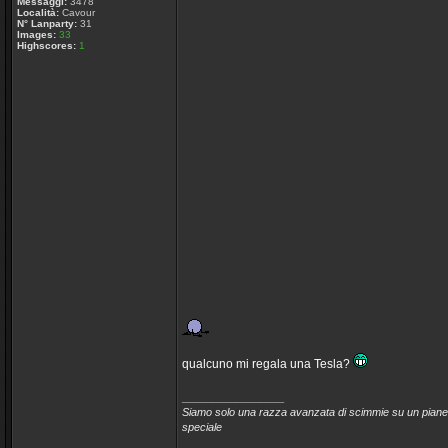
Messaggi:
3478
Località:
Cavour
N° Lanparty:
31
Images:
33
Highscores:
1
qualcuno mi regala una Tesla?
_________________
Siamo solo una razza avanzata di scimmie su un pianet
speciale