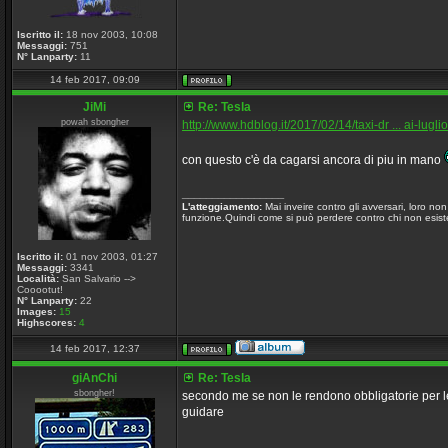
Iscritto il:
18 nov 2003, 10:08
Messaggi:
751
N° Lanparty:
11
14 feb 2017, 09:09
JiMi
Re: Tesla
powah sbongher
http://www.hdblog.it/2017/02/14/taxi-dr ... ai-luglio
con questo c'è da cagarsi ancora di piu in mano
_________________
L'atteggiamento:
Mai inveire contro gli avversari, loro n
funzione.Quindi come si può perdere contro chi non esiste
Iscritto il:
01 nov 2003, 01:27
Messaggi:
3341
Località:
San Salvario -->
Cooootut!
N° Lanparty:
22
Images:
15
Highscores:
4
14 feb 2017, 12:37
giAnChi
Re: Tesla
sbongher!
secondo me se non le rendono obbligatorie per le
guidare
_________________