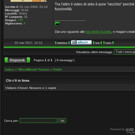
Tra l'altro il video di arko è pure "vecchio" perc
Iscritto il:
01 nov 2003, 01:13
funzionlità
Messaggi:
5133
Località:
Torino
N° Lanparty:
31
_________________
Images:
260
Highscores:
8
Dai uno sguardo alle
foto MxB più belle
, e magari votale
02 mar 2017, 12:12
Visualizza ultimi messaggi:
Pagina
1
di
1
[ 8 messaggi ]
Indice
»
*MixedBlood* Forums
»
Public
Chi c’è in linea
Visitano il forum: Nessuno e 1 ospite
Cerca per:
Powered by
phpBB
Desig