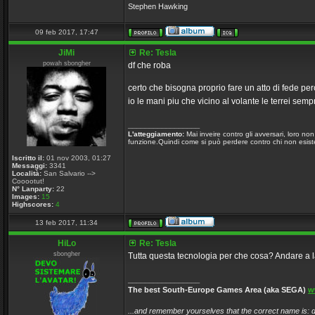
Stephen Hawking
09 feb 2017, 17:47
JiMi
Re: Tesla
powah sbongher
df che roba
certo che bisogna proprio fare un atto di fede per
io le mani piu che vicino al volante le terrei sem
_________________
L'atteggiamento:
Mai inveire contro gli avversari, loro n
funzione.Quindi come si può perdere contro chi non esiste
Iscritto il:
01 nov 2003, 01:27
Messaggi:
3341
Località:
San Salvario -->
Cooootut!
N° Lanparty:
22
Images:
15
Highscores:
4
13 feb 2017, 11:34
HiLo
Re: Tesla
sbongher
Tutta questa tecnologia per che cosa? Andare a la
_________________
The best South-Europe Games Area (aka SEGA)
w
...and remember yourselves that the correct name is: d