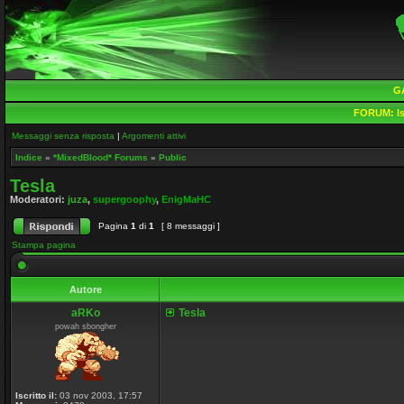
G
FORUM:
Is
Messaggi senza risposta
|
Argomenti attivi
Indice
»
*MixedBlood* Forums
»
Public
Tesla
Moderatori:
juza
,
supergoophy
,
EnigMaHC
Pagina
1
di
1
[ 8 messaggi ]
Stampa pagina
Autore
aRKo
Tesla
powah sbongher
Iscritto il:
03 nov 2003, 17:57