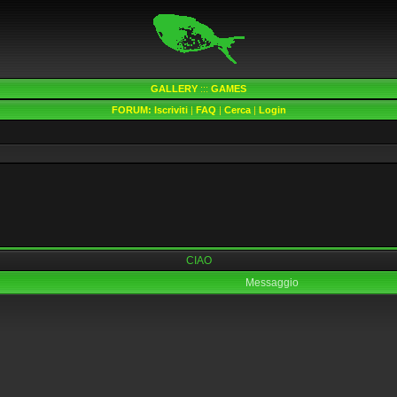
GALLERY
:::
GAMES
FORUM:
Iscriviti
|
FAQ
|
Cerca
|
Login
CIAO
Messaggio