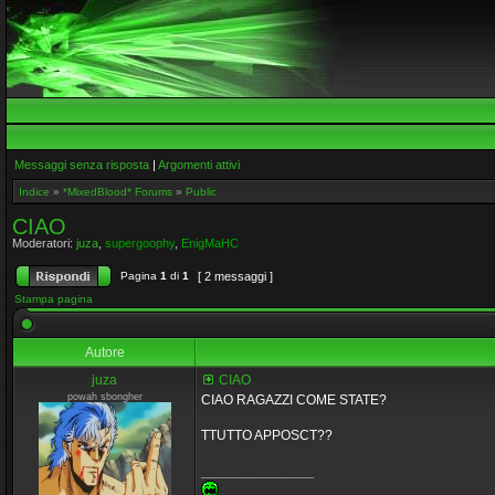
Messaggi senza risposta
|
Argomenti attivi
Indice
»
*MixedBlood* Forums
»
Public
CIAO
Moderatori:
juza
,
supergoophy
,
EnigMaHC
Pagina
1
di
1
[ 2 messaggi ]
Stampa pagina
Autore
juza
CIAO
powah sbongher
CIAO RAGAZZI COME STATE?
TTUTTO APPOSCT??
_________________