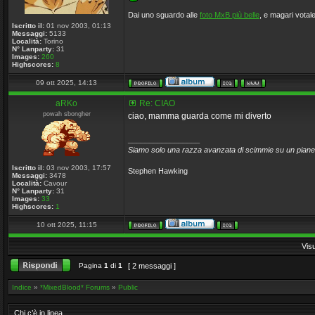
Dai uno sguardo alle
foto MxB più belle
, e magari votale
Iscritto il:
01 nov 2003, 01:13
Messaggi:
5133
Località:
Torino
N° Lanparty:
31
Images:
260
Highscores:
8
09 ott 2025, 14:13
aRKo
Re: CIAO
powah sbongher
ciao, mamma guarda come mi diverto
_________________
Siamo solo una razza avanzata di scimmie su un pianet
Iscritto il:
03 nov 2003, 17:57
Stephen Hawking
Messaggi:
3478
Località:
Cavour
N° Lanparty:
31
Images:
33
Highscores:
1
10 ott 2025, 11:15
Vis
Pagina
1
di
1
[ 2 messaggi ]
Indice
»
*MixedBlood* Forums
»
Public
Chi c’è in linea