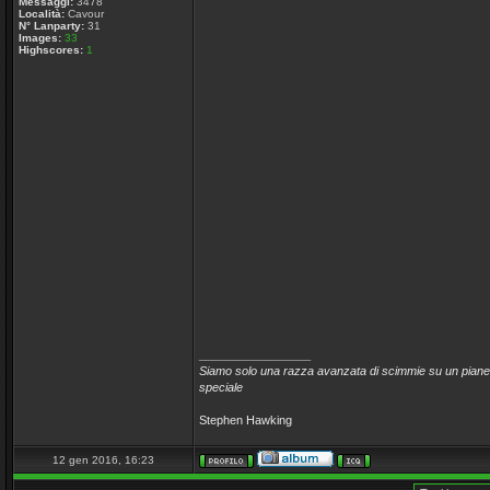
Messaggi:
3478
Località:
Cavour
N° Lanparty:
31
Images:
33
Highscores:
1
_________________
Siamo solo una razza avanzata di scimmie su un pianet
speciale
Stephen Hawking
12 gen 2016, 16:23