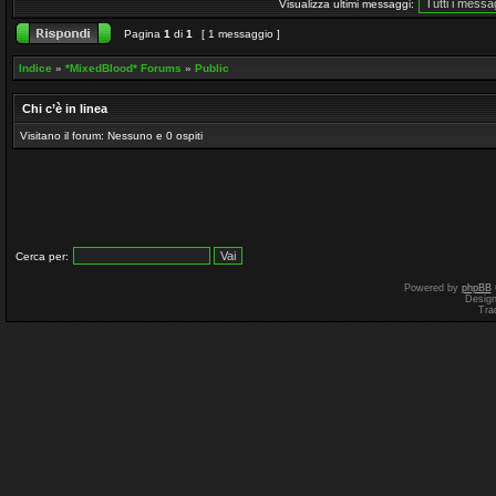
Visualizza ultimi messaggi:
Pagina
1
di
1
[ 1 messaggio ]
Indice
»
*MixedBlood* Forums
»
Public
Chi c’è in linea
Visitano il forum: Nessuno e 0 ospiti
Cerca per:
Powered by
phpBB
Desig
Tra