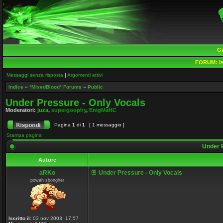
G
FORUM:
Is
Messaggi senza risposta
|
Argomenti attivi
Indice
»
*MixedBlood* Forums
»
Public
Under Pressure - Only Vocals
Moderatori:
juza
,
supergoophy
,
EnigMaHC
Pagina
1
di
1
[ 1 messaggio ]
Stampa pagina
Under P
Autore
aRKo
Under Pressure - Only Vocals
powah sbongher
Iscritto il:
03 nov 2003, 17:57